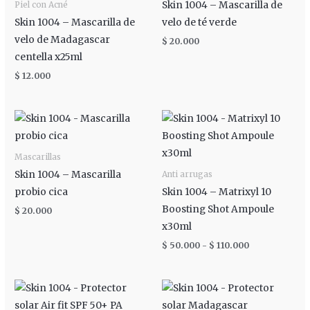
Skin 1004 – Mascarilla de
Piel con Acné
Skin 1004 – Mascarilla de
velo de té verde
velo de Madagascar
$
20.000
centella x25ml
$
12.000
Rango
de
precios:
desde
Mascarillas
$ 50.000
hasta
Skin 1004 – Mascarilla
Anti arrugas
$ 110.000
probio cica
Skin 1004 – Matrixyl 10
Boosting Shot Ampoule
$
20.000
x30ml
$
50.000
-
$
110.000
Rango
de
precios: