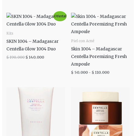
El
El
Rango
¡Oferta!
precio
precio
de
original
actual
precios:
era:
es:
desde
Kits
$ 190.000.
$ 140.000.
$ 50.000
hasta
SKIN 1004 – Madagascar
Piel con Acné
$ 110.000
Centella Glow 1004 Duo
Skin 1004 – Madagascar
Centella Poremizing Fresh
$
190.000
$
140.000
Ampoule
$
50.000
-
$
110.000
Rango
de
precios:
desde
$ 45.000
hasta
$ 95.000