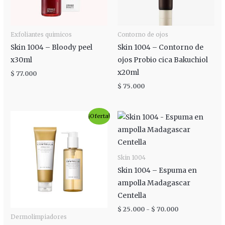
Exfoliantes quimicos
Contorno de ojos
Skin 1004 – Bloody peel
Skin 1004 – Contorno de
x30ml
ojos Probio cica Bakuchiol
x20ml
$
77.000
$
75.000
El
El
Rango
¡Oferta!
precio
precio
de
original
actual
precios:
era:
es:
desde
$ 160.000.
$ 140.000.
$ 25.000
hasta
Skin 1004
$ 70.000
Skin 1004 – Espuma en
ampolla Madagascar
Centella
$
25.000
-
$
70.000
Dermolimpiadores