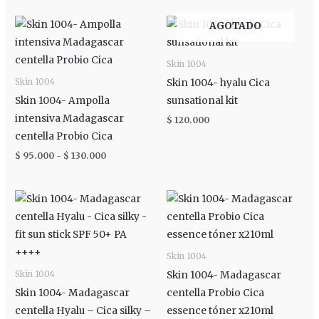
Rango
AGOTADO
de
precios:
desde
Skin 1004
$ 95.000
hasta
Skin 1004- hyalu Cica
Skin 1004
$ 130.000
Skin 1004- Ampolla
sunsational kit
intensiva Madagascar
$
120.000
centella Probio Cica
$
95.000
-
$
130.000
Rango
de
precios:
desde
$ 40.000
hasta
Skin 1004
$ 80.000
Skin 1004- Madagascar
Skin 1004
Skin 1004- Madagascar
centella Probio Cica
centella Hyalu – Cica silky –
essence tóner x210ml