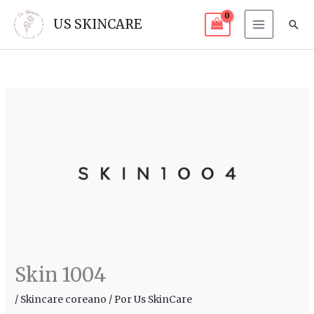
Ir
US SKINCARE
Bus
al
contenido
Skin 1004
/
Skincare coreano
/ Por
Us SkinCare