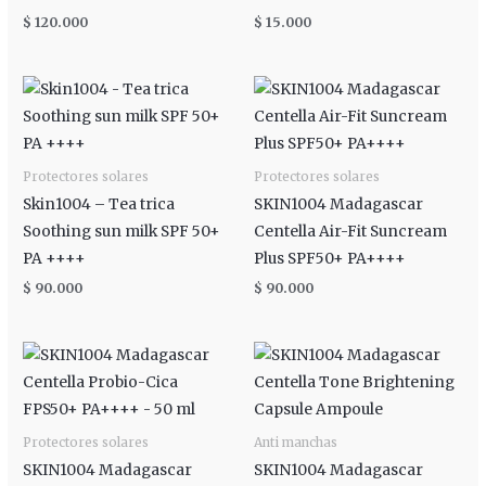
$
120.000
$
15.000
Protectores solares
Protectores solares
Skin1004 – Tea trica
SKIN1004 Madagascar
Soothing sun milk SPF 50+
Centella Air-Fit Suncream
PA ++++
Plus SPF50+ PA++++
$
90.000
$
90.000
Rango
de
precios:
desde
$ 50.000
hasta
Protectores solares
Anti manchas
$ 110.000
SKIN1004 Madagascar
SKIN1004 Madagascar