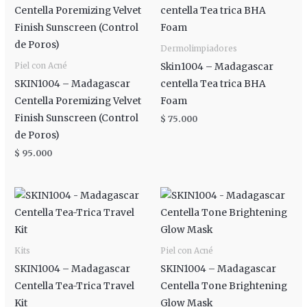
Dermolimpiadores
Skin1004 – Madagascar
Piel con Acné
SKIN1004 – Madagascar
centella Tea trica BHA
Centella Poremizing Velvet
Foam
Finish Sunscreen (Control
$
75.000
de Poros)
$
95.000
Kits
Piel con Acné
SKIN1004 – Madagascar
SKIN1004 – Madagascar
Centella Tea-Trica Travel
Centella Tone Brightening
Kit
Glow Mask