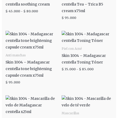
centella soothing cream
centella Tea – Trica B5
cream x75ml
$
45.000
-
$
80.000
$
95.000
Rango
de
precios:
desde
Piel con Acné
$ 35.000
hasta
Skin 1004 – Madagascar
Anti manchas
$ 85.000
Skin 1004 – Madagascar
centella Toning Tóner
centella tone brightening
$
35.000
-
$
85.000
capsule cream x75ml
$
95.000
Mascarillas