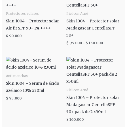
desde
$ 95.000
hasta
Protectores solares
Piel con Acné
$ 150.000
Skin 1004 – Protector solar
Skin 1004 – Protector solar
Air fit SPF 50+ PA ++++
Madagascar CentellaSPF
50+
$
90.000
$
95.000
-
$
150.000
Anti manchas
Skin 1004 – Serum de ácido
azelaico 10% x30ml
Piel con Acné
Skin 1004 – Protector solar
$
95.000
Madagascar CentellaSPF
50+ pack de 2 x50ml
$
160.000