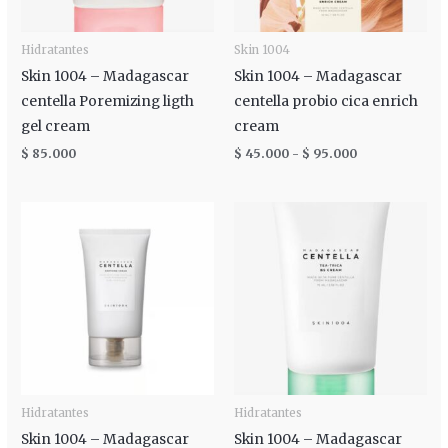
Hidratantes
Skin 1004
Skin 1004 – Madagascar
Skin 1004 – Madagascar
centella Poremizing ligth
centella probio cica enrich
gel cream
cream
$
85.000
$
45.000
-
$
95.000
Rango
de
precios:
desde
$ 45.000
hasta
$ 80.000
Hidratantes
Hidratantes
Skin 1004 – Madagascar
Skin 1004 – Madagascar