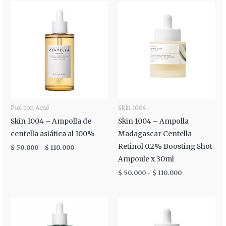
Rango
Rango
de
de
precios:
precios:
desde
desde
$ 50.000
$ 50.000
hasta
hasta
$ 110.000
$ 110.000
Piel con Acné
Skin 1004
Skin 1004 – Ampolla de
Skin 1004 – Ampolla
centella asiática al 100%
Madagascar Centella
Retinol 0.2% Boosting Shot
$
50.000
-
$
110.000
Ampoule x 30ml
$
50.000
-
$
110.000
Rango
Rango
de
de
precios:
precios:
desde
desde