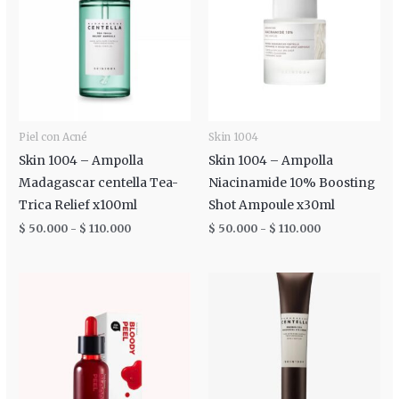
$ 50.000
$ 50.000
hasta
hasta
$ 110.000
$ 110.000
Piel con Acné
Skin 1004
Skin 1004 – Ampolla
Skin 1004 – Ampolla
Madagascar centella Tea-
Niacinamide 10% Boosting
Trica Relief x100ml
Shot Ampoule x30ml
$
50.000
-
$
110.000
$
50.000
-
$
110.000