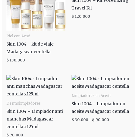
Skin 1004 – Kit Poremizing
Travel Kit
$
120.000
Piel con Acné
Skin 1004 – kit de viaje
Madagascar centella
$
130.000
Rango
de
precios:
desde
Limpiadores en Aceite
$ 30.000
hasta
Skin 1004 – Limpiador en
Dermolimpiadores
$ 90.000
Skin 1004 – Limpiador anti
aceite Madagascar centella
manchas Madagascar
$
30.000
-
$
90.000
centella x125ml
$
70.000