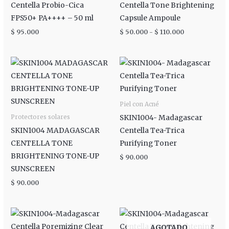
Centella Probio-Cica
Centella Tone Brightening
FPS50+ PA++++ – 50 ml
Capsule Ampoule
$
95.000
$
50.000
-
$
110.000
Piel con Acné
SKIN1004- Madagascar
Protectores solares
SKIN1004 MADAGASCAR
Centella Tea-Trica
CENTELLA TONE
Purifying Toner
BRIGHTENING TONE-UP
$
90.000
SUNSCREEN
$
90.000
AGOTADO