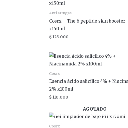
Anti arrugas
Cosrx – The 6 peptide skin booster
x150ml
$
125.000
Cosrx
Esencia ácido salicílico 4% + Niaci
2% x100ml
$
110.000
AGOTADO
Cosrx