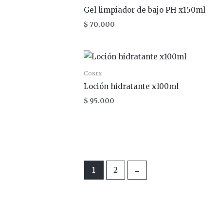
Gel limpiador de bajo PH x150ml
$
70.000
Cosrx
Loción hidratante x100ml
$
95.000
1
2
→