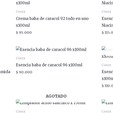
Cosrx
Cosrx
Crema baba de caracol 92 todo en uno
Esenc
x100ml
Niaci
$
95.000
$
115.
Cosrx
Esencia baba de caracol 96 x100ml
Cosrx
namida
Esenc
$
90.000
x100
$
110.
AGOTADO
Cosrx
Cosrx