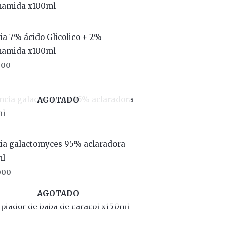
ia 7% ácido Glicolico + 2%
namida x100ml
000
AGOTADO
ia galactomyces 95% aclaradora
ml
000
AGOTADO