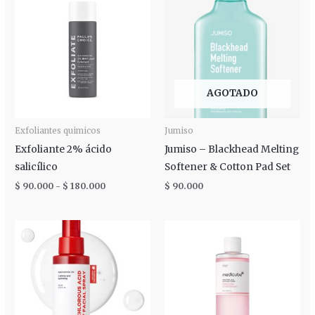
precios:
desde
$ 90.000
hasta
$ 180.000
AGOTADO
Exfoliantes quimicos
Jumiso
Exfoliante 2% ácido
Jumiso – Blackhead Melting
salicílico
Softener & Cotton Pad Set
$
90.000
-
$
180.000
$
90.000
Rango
de
precios:
desde
$ 50.000
hasta
$ 99.000