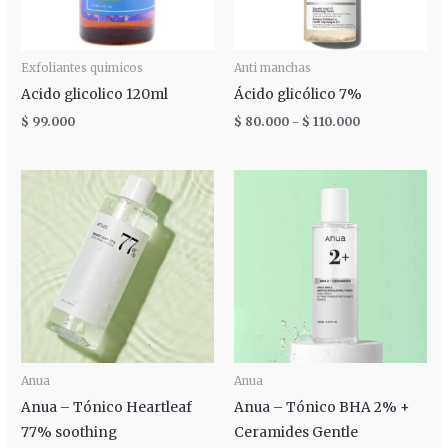
Exfoliantes quimicos
Anti manchas
Acido glicolico 120ml
Ácido glicólico 7%
$
99.000
$
80.000
-
$
110.000
Rango
de
precios:
desde
$ 30.000
hasta
$ 95.000
Anua
Anua
Anua – Tónico Heartleaf
Anua – Tónico BHA 2% +
77% soothing
Ceramides Gentle