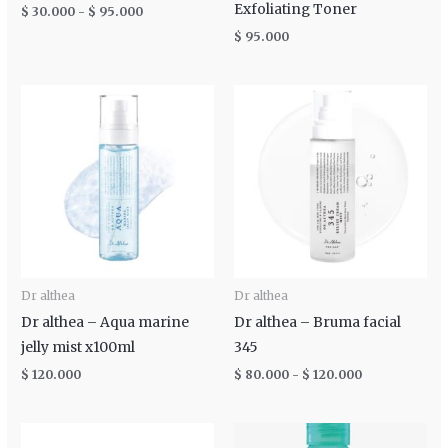
Exfoliating Toner
$
30.000
-
$
95.000
$
95.000
Rango
de
precios:
desde
$ 80.000
hasta
$ 120.000
Dr althea
Dr althea
Dr althea – Aqua marine
Dr althea – Bruma facial
jelly mist x100ml
345
$
120.000
$
80.000
-
$
120.000
Rango
de