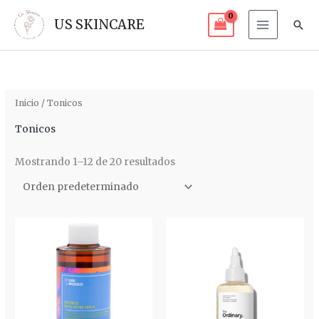
Ir
US SKINCARE
Bus
al
contenido
Inicio
/ Tonicos
Tonicos
Mostrando 1–12 de 20 resultados
Rango
de
precios:
desde
$ 80.000
hasta
$ 110.000