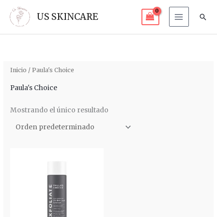
Ir
US SKINCARE
Bus
al
contenido
Inicio
/ Paula's Choice
Paula's Choice
Mostrando el único resultado
Rango
de
precios:
desde
$ 90.000
hasta
$ 180.000