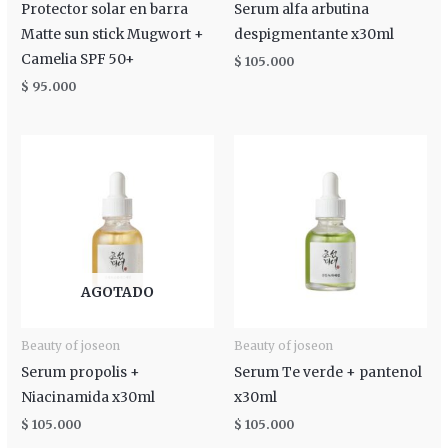
Protector solar en barra
Serum alfa arbutina
Matte sun stick Mugwort +
despigmentante x30ml
Camelia SPF 50+
$
105.000
$
95.000
AGOTADO
Beauty of joseon
Beauty of joseon
Serum propolis +
Serum Te verde + pantenol
Niacinamida x30ml
x30ml
$
105.000
$
105.000