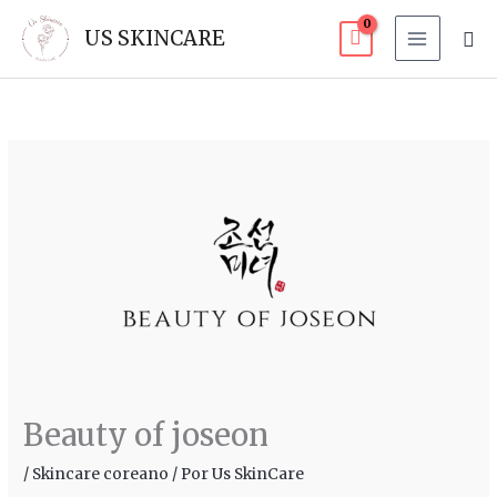
Ir
Bus
US SKINCARE
al
contenido
Beauty of joseon
/
Skincare coreano
/ Por
Us SkinCare