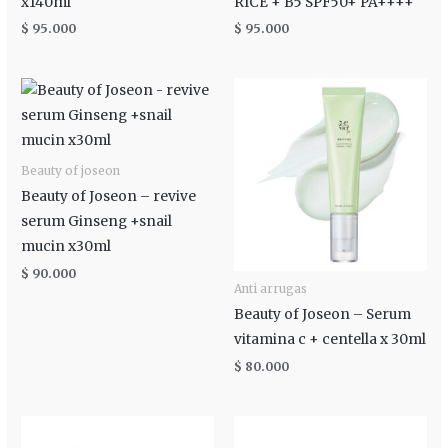
x140ml
RICE + B5 SPF50+ PA++++
$
95.000
$
95.000
Beauty of joseon
Beauty of Joseon – revive
serum Ginseng +snail
mucin x30ml
$
90.000
Anti arrugas
Beauty of Joseon – Serum
vitamina c + centella x 30ml
$
80.000