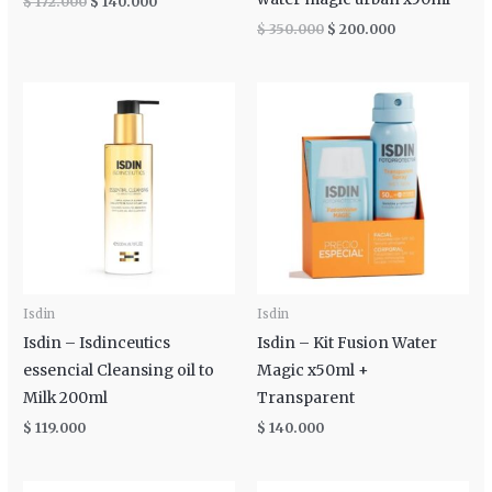
$
172.000
$
140.000
$
350.000
$
200.000
Isdin
Isdin
Isdin – Isdinceutics
Isdin – Kit Fusion Water
essencial Cleansing oil to
Magic x50ml +
Milk 200ml
Transparent
$
119.000
$
140.000