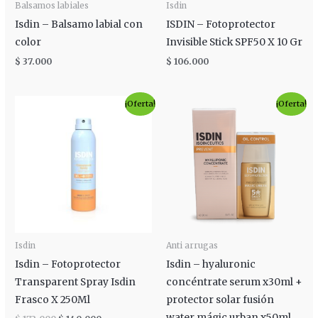
Balsamos labiales
Isdin
Isdin – Balsamo labial con
ISDIN – Fotoprotector
color
Invisible Stick SPF50 X 10 Gr
$
37.000
$
106.000
El
El
El
El
¡Oferta!
¡Oferta!
precio
precio
precio
precio
original
actual
original
actual
era:
es:
era:
es:
$ 172.000.
$ 140.000.
$ 350.000.
$ 200.000.
Isdin
Anti arrugas
Isdin – Fotoprotector
Isdin – hyaluronic
Transparent Spray Isdin
concéntrate serum x30ml +
Frasco X 250Ml
protector solar fusión
water mágic urban x50ml