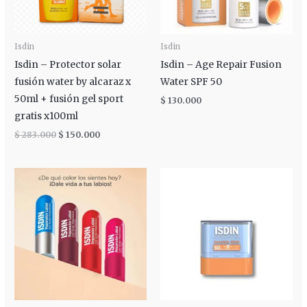
Isdin
Isdin
Isdin – Protector solar
Isdin – Age Repair Fusion
fusión water by alcaraz x
Water SPF 50
50ml + fusión gel sport
$
130.000
gratis x100ml
$
283.000
$
150.000