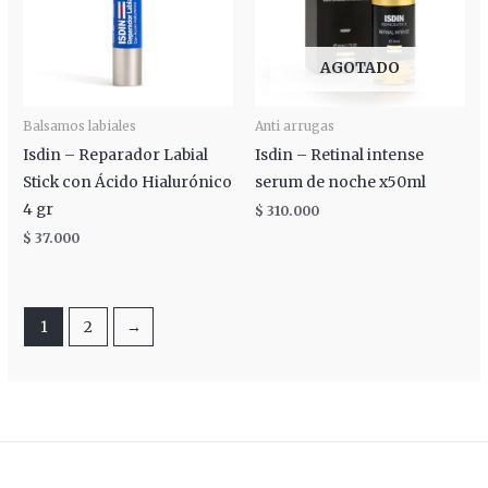
AGOTADO
Balsamos labiales
Anti arrugas
Isdin – Reparador Labial
Isdin – Retinal intense
Stick con Ácido Hialurónico
serum de noche x50ml
4 gr
$
310.000
$
37.000
1
2
→