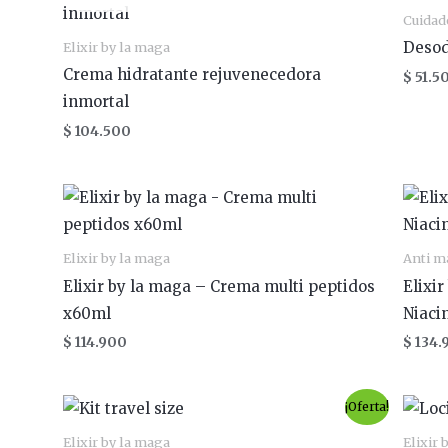
Cuidad
Desod
Elixir by la maga
Crema hidratante rejuvenecedora
$
51.5
inmortal
$
104.500
Elixir by la maga
Anti m
Elixir by la maga – Crema multi peptidos
Elixi
x60ml
Niaci
$
114.900
$
134.
El
El
¡Oferta!
precio
precio
original
actual
Elixir by la maga
Elixir 