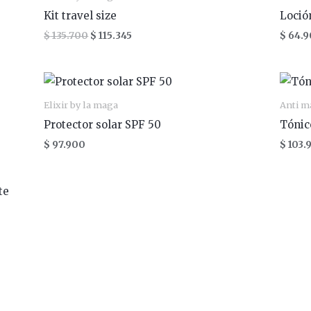
era:
es:
Kit travel size
Loció
$ 135.700.
$ 115.345.
$
135.700
$
115.345
$
64.9
Elixir by la maga
Anti m
Protector solar SPF 50
Tónic
$
97.900
$
103.