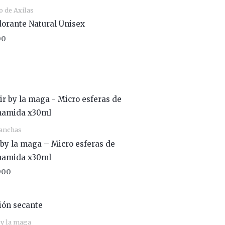
o de Axilas
orante Natural Unisex
00
anchas
r by la maga – Micro esferas de
namida x30ml
900
by la maga