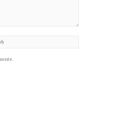
b
mente.