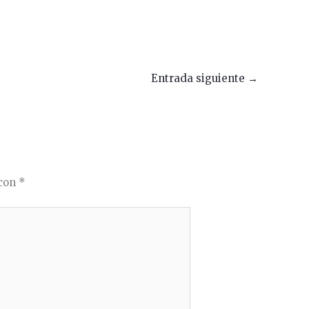
Entrada siguiente
→
 con
*