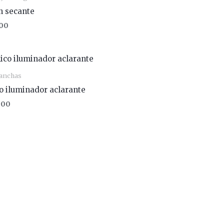
n secante
00
anchas
o iluminador aclarante
900