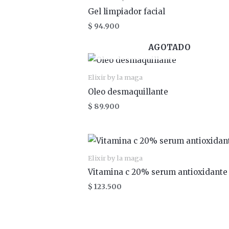
Gel limpiador facial
$
94.900
AGOTADO
Elixir by la maga
Oleo desmaquillante
$
89.900
Elixir by la maga
Vitamina c 20% serum antioxidante
$
123.500