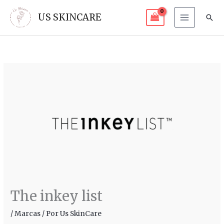
Ir
US SKINCARE
Bus
al
contenido
The inkey list
/
Marcas
/ Por
Us SkinCare