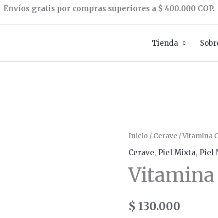
Envíos gratis por compras superiores a $ 400.000 COP.
Tienda
Sobr
Vitamina
Inicio
/
Cerave
/ Vitamina 
C
Cerave
,
Piel Mixta
,
Piel
10%
Vitamina
x30ml
cantidad
$
130.000