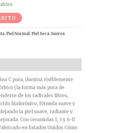
nibles
RRITO
xta
,
Piel Normal
,
Piel Seca
,
Sueros
ina C pura, ilumina visiblemente
córbico (la forma más pura de
nderse de los radicales libres,
cido hialurónico, fórmula suave y
 dejando la piel suave, radiante y
jorada. Con ceramidas 1, 3 y 6-II
 Fabricado en Estados Unidos Cómo