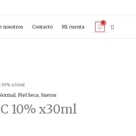
Buscar
e nosotros
Contacto
Mi cuenta
C 10% x30ml
 Normal
,
Piel Seca
,
Sueros
 C 10% x30ml