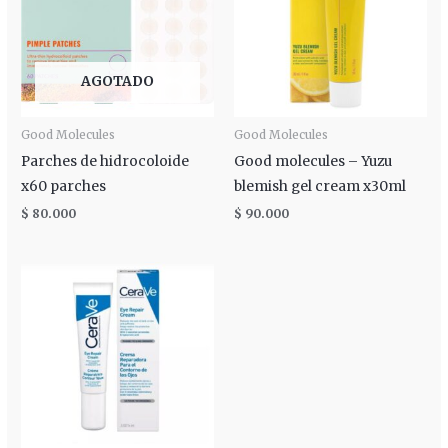
AGOTADO
Good Molecules
Good Molecules
Parches de hidrocoloide
Good molecules – Yuzu
x60 parches
blemish gel cream x30ml
$
80.000
$
90.000