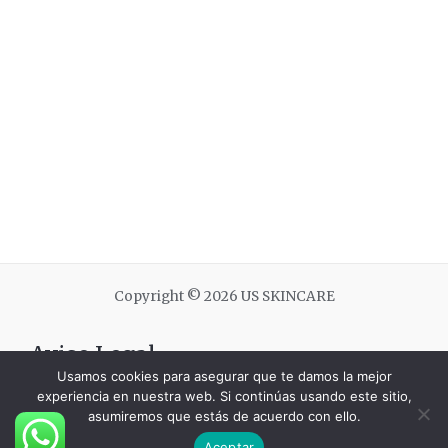
Copyright © 2026 US SKINCARE
Aviso Legal
Usamos cookies para asegurar que te damos la mejor
experiencia en nuestra web. Si continúas usando este sitio,
POLÍTICA DE PRIVACIDAD
asumiremos que estás de acuerdo con ello.
Diseño Gráfico en Pereira
Aceptar