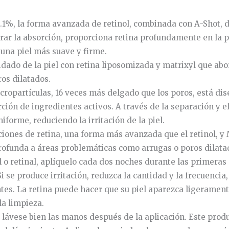
 0.1%, la forma avanzada de retinol, combinada con A-Shot,
ar la absorción, proporciona retina profundamente en la pi
una piel más suave y firme.
idado de la piel con retina liposomizada y matrixyl que ab
ros dilatados.
cropartículas, 16 veces más delgado que los poros, está d
rción de ingredientes activos. A través de la separación y e
iforme, reduciendo la irritación de la piel.
ciones de retina, una forma más avanzada que el retinol, y
rofunda a áreas problemáticas como arrugas o poros dilata
ol o retinal, aplíquelo cada dos noches durante las primer
Si se produce irritación, reduzca la cantidad y la frecuenci
es. La retina puede hacer que su piel aparezca ligeramente
a limpieza.
y lávese bien las manos después de la aplicación. Este produ