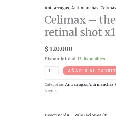
x15ml
Anti arrugas
,
Anti manchas
,
Celima
cantidad
Celimax – the
retinal shot x
$
120.000
Disponibilidad:
13 disponibles
AÑADIR AL CARRI
Categorías:
Anti arrugas
,
Anti manchas
,
Sueros
Descripción
Valoraciones (0)