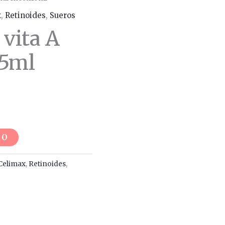
x
,
Retinoides
,
Sueros
 vita A
15ml
TO
Celimax
,
Retinoides
,