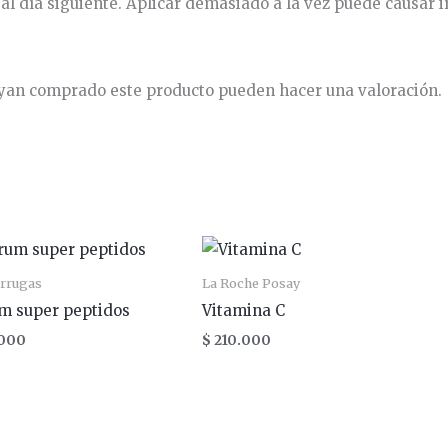
al día siguiente. Aplicar demasiado a la vez puede causar irr
hayan comprado este producto pueden hacer una valoración.
arrugas
La Roche Posay
m super peptidos
Vitamina C
000
$
210.000