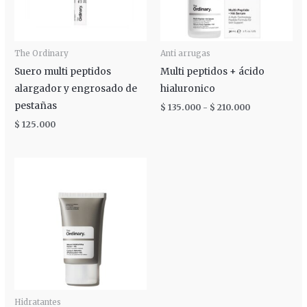
The Ordinary
Anti arrugas
Suero multi peptidos
Multi peptidos + ácido
alargador y engrosado de
hialuronico
pestañas
$
135.000
-
$
210.000
$
125.000
Rango
de
precios:
desde
$ 80.000
hasta
$ 115.000
Hidratantes