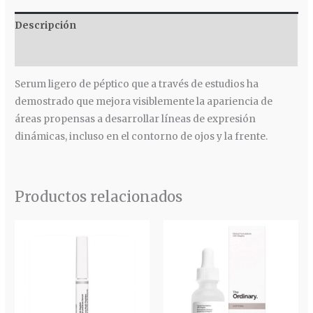
Descripción
Valoraciones (0)
Serum ligero de péptico que a través de estudios ha
demostrado que mejora visiblemente la apariencia de
áreas propensas a desarrollar líneas de expresión
dinámicas, incluso en el contorno de ojos y la frente.
Productos relacionados
Rango
de
precios:
desde
$ 135.000
hasta
$ 210.000