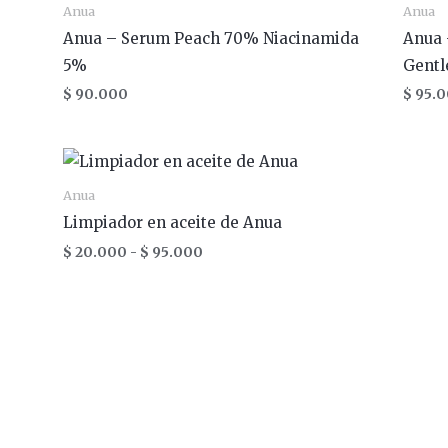
Anua
Anua
Anua – Serum Peach 70% Niacinamida
Anua 
5%
Gentl
$
90.000
$
95.0
Rango
de
precios:
Anua
desde
Limpiador en aceite de Anua
$ 20.000
hasta
$
20.000
-
$
95.000
$ 95.000