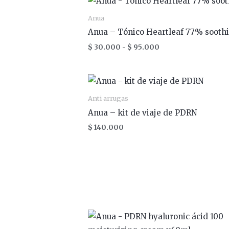
de
precios:
Anua
desde
Anua – Tónico Heartleaf 77% sooth
$ 30.000
hasta
$
30.000
-
$
95.000
$ 95.000
Anti arrugas
Anua – kit de viaje de PDRN
$
140.000