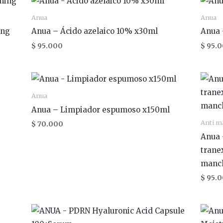
Anua
Anua
ing
Anua – Ácido azelaico 10% x30ml
Anua 
$
95.000
$
95.0
Anua
Anua – Limpiador espumoso x150ml
Anti m
$
70.000
Anua 
trane
manc
$
95.0