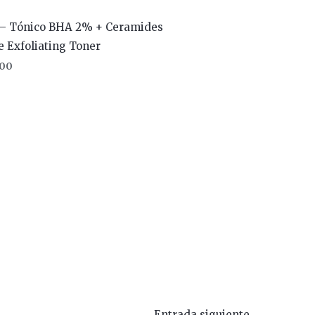
– Tónico BHA 2% + Ceramides
e Exfoliating Toner
00
Entrada siguiente
→