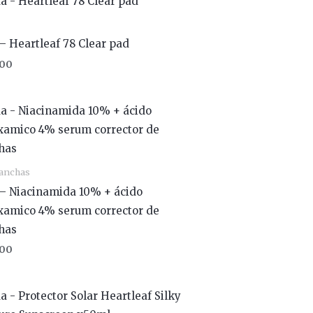
– Heartleaf 78 Clear pad
00
anchas
– Niacinamida 10% + ácido
xamico 4% serum corrector de
has
00