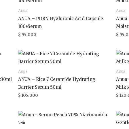
Anua
Anua
ANUA – PDRN Hyaluronic Acid Capsule
Anua 
100+Serum
Moist
$
95.000
$
95.0
Anua
Anua
 x30ml
ANUA – Rice 7 Ceramide Hydrating
Anua 
Barrier Serum 50ml
Milk 
$
105.000
$
120.