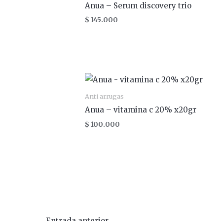
Anua – Serum discovery trio
$
145.000
Anti arrugas
Anua – vitamina c 20% x20gr
$
100.000
←
Entrada anterior