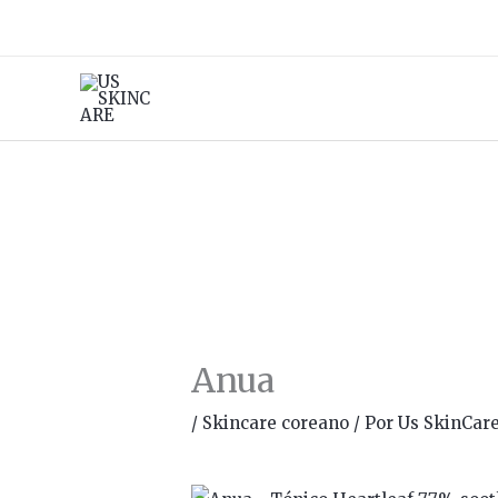
Ir
al
contenido
Anua
/
Skincare coreano
/ Por
Us SkinCar
Rango