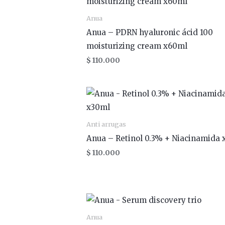
Anua
Anua – PDRN hyaluronic ácid 100
moisturizing cream x60ml
$
110.000
Anti arrugas
Anua – Retinol 0.3% + Niacinamida
$
110.000
Anua