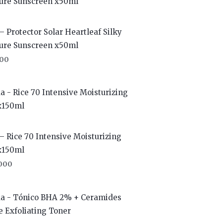
– Protector Solar Heartleaf Silky
ure Sunscreen x50ml
00
– Rice 70 Intensive Moisturizing
x150ml
000